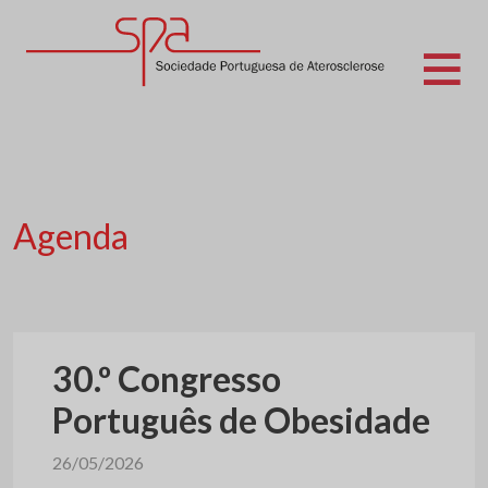
Skip
to
content
Sociedade Portuguesa de Aterosclerose
Agenda
30.º Congresso
Português de Obesidade
26/05/2026