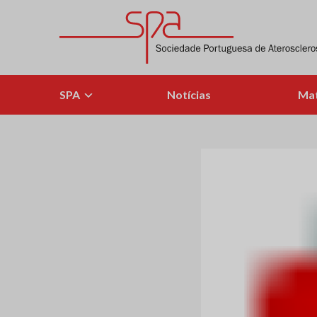
Skip
to
content
Sociedade Portuguesa de Aterosclerose
SPA
Notícias
Mat