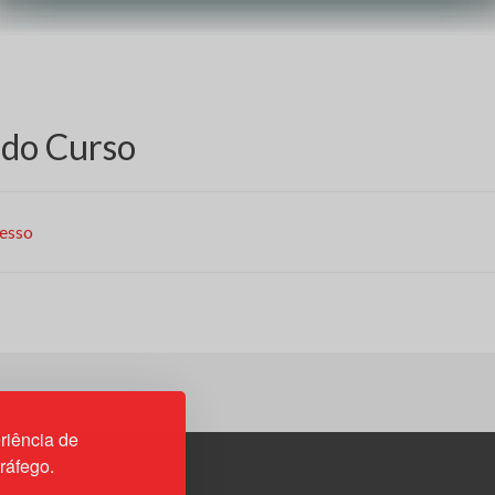
do Curso
esso
riência de
tráfego.