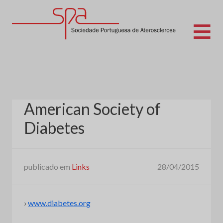
Skip
to
content
Sociedade Portuguesa de Aterosclerose
American Society of
Diabetes
publicado em
Links
28/04/2015
›
www.diabetes.org