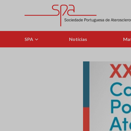
Skip
to
content
Sociedade Portuguesa de Aterosclerose
SPA
Notícias
Mat