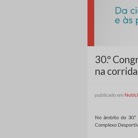
30.º Congr
na corrid
publicado em
Notíc
No âmbito do 30.º 
Complexo Desportivo