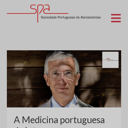
Skip
to
content
Sociedade Portuguesa de Aterosclerose
A Medicina portuguesa