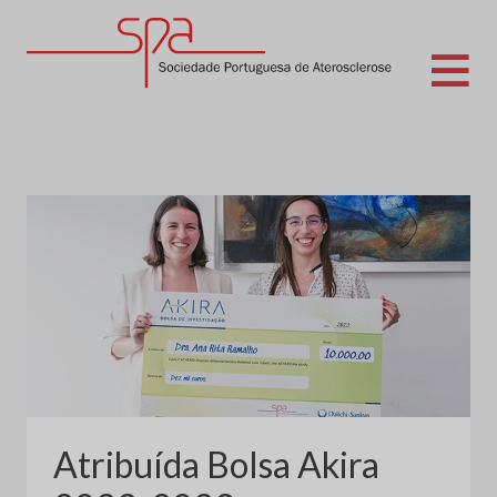
Skip
to
content
Sociedade Portuguesa de Aterosclerose
Atribuída Bolsa Akira