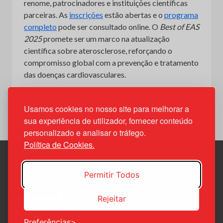
renome, patrocinadores e instituições científicas
parceiras. As
inscrições
estão abertas e o
programa
completo
pode ser consultado online. O
Best of EAS
2025
promete ser um marco na atualização
científica sobre aterosclerose, reforçando o
compromisso global com a prevenção e tratamento
das doenças cardiovasculares.
Usamos cookies no nosso site para melhorar a
sua experiência de utilizador, fornecer conteúdo
personalizado e analisar o tráfego.
Política de Cookies.
Permitir Todos
Política de Privacidade
Política de Cookies
Rejeitar
Sociedade Portuguesa de Aterosclerose 2026
Preferências