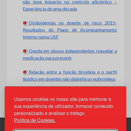
não teve impacto no controlo glicémico –
Experiência de uma década
Dislipidemias no doente de risco 2015-
Resultados do Plano de Acompanhamento
Interno numa USF
Queda em idosos independentes reavaliar a
medicação para prevenir
Relação entre a função tiroideia e o perfil
lipídico em doentes não diabéticos eutiroideus
Usamos cookies no nosso site para melhorar a
sua experiência de utilizador, fornecer conteúdo
personalizado e analisar o tráfego.
Política de Cookies.