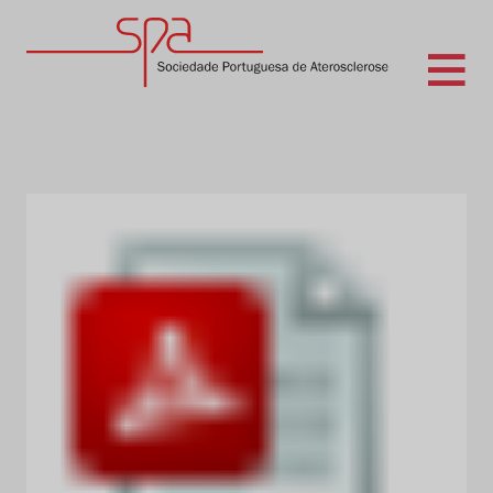
Skip
to
content
Sociedade Portuguesa de Aterosclerose