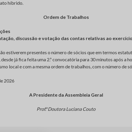
ato híbrido.
Ordem de Trabalhos
ações
tação, discussão e votação das contas relativas ao exercíci
 não estiverem presentes o número de sócios que em termos estatu
 desde já fica feita uma 2.ª convocatória para 30 minutos após a ho
smo local e com a mesma ordem de trabalhos, com o número de só
de 2026
A Presidente da Assembleia Geral
Prof.ª Doutora Luciana Couto