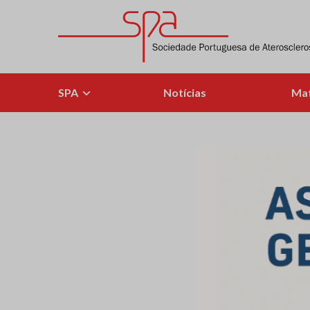
Skip
to
content
Sociedade Portuguesa de Aterosclerose
SPA
Notícias
Mat