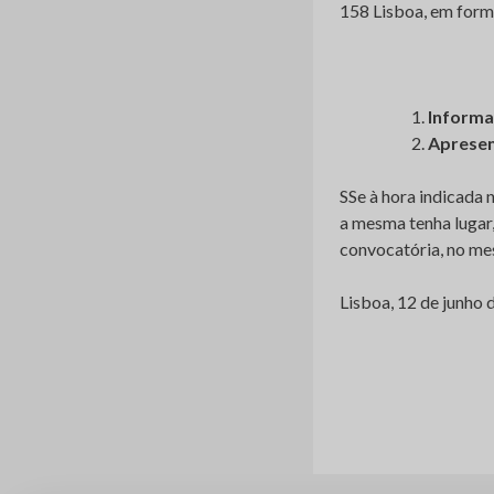
158 Lisboa, em form
Inform
Apresen
SSe à hora indicada
a mesma tenha lugar,
convocatória, no me
Lisboa, 12 de junho 