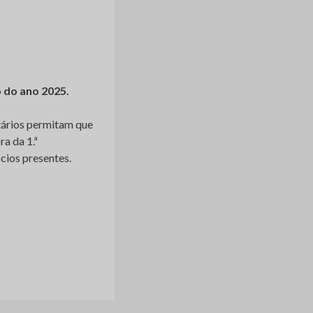
o do ano 2025.
tários permitam que
ra da 1.ª
cios presentes.