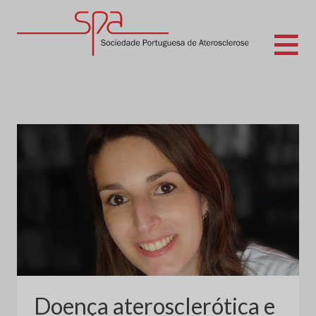
Skip
to
content
Sociedade Portuguesa de Aterosclerose
Doença aterosclerótica e