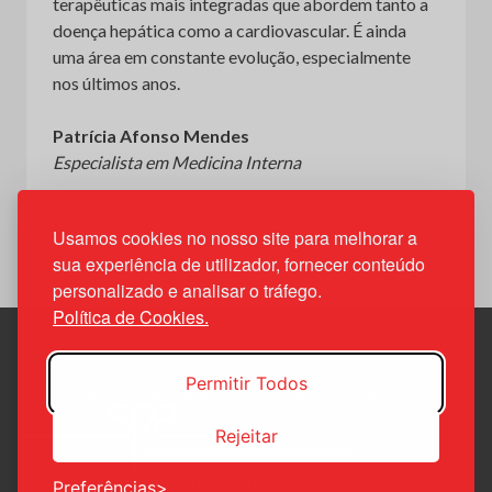
terapêuticas mais integradas que abordem tanto a
doença hepática como a cardiovascular. É ainda
uma área em constante evolução, especialmente
nos últimos anos.
Patrícia Afonso Mendes
Especialista em Medicina Interna
Usamos cookies no nosso site para melhorar a
sua experiência de utilizador, fornecer conteúdo
personalizado e analisar o tráfego.
Política de Cookies.
Permitir Todos
Política de Privacidade
Política de Cookies
Rejeitar
Sociedade Portuguesa de Aterosclerose 2026
Preferências