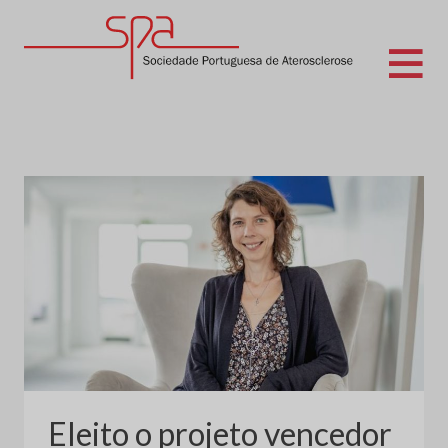
Skip
to
content
Sociedade Portuguesa de Aterosclerose
Eleito o projeto vencedor