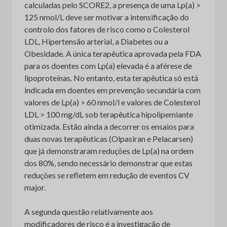
calculadas pelo SCORE2, a presença de uma Lp(a) >
125 nmol/L deve ser motivar a intensificação do
controlo dos fatores de risco como o Colesterol
LDL, Hipertensão arterial, a Diabetes ou a
Obesidade. A única terapêutica aprovada pela FDA
para os doentes com Lp(a) elevada é a aférese de
lipoproteínas. No entanto, esta terapêutica só está
indicada em doentes em prevenção secundária com
valores de Lp(a) > 60 nmol/l e valores de Colesterol
LDL > 100 mg/dL sob terapêutica hipolipemiante
otimizada. Estão ainda a decorrer os ensaios para
duas novas terapêuticas (Olpasiran e Pelacarsen)
que já demonstraram reduções de Lp(a) na ordem
dos 80%, sendo necessário demonstrar que estas
reduções se refletem em redução de eventos CV
major.
A segunda questão relativamente aos
modificadores de risco é a investigação de