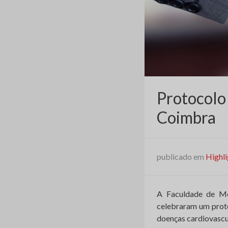
Protocolo
Coimbra
publicado em
Highli
A Faculdade de Me
celebraram um proto
doenças cardiovascul