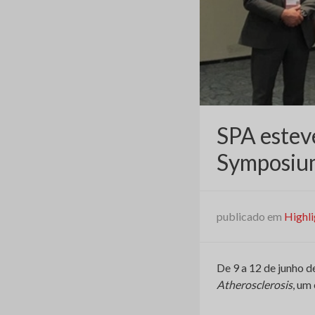
SPA esteve
Symposium
publicado em
Highli
De 9 a 12 de junho d
Atherosclerosis
, um