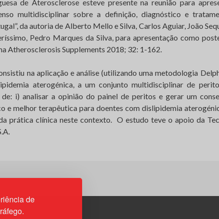
uesa de Aterosclerose esteve presente na reunião para apres
o multidisciplinar sobre a definição, diagnóstico e tratame
gal”, da autoria de Alberto Mello e Silva, Carlos Aguiar, João Seq
ríssimo, Pedro Marques da Silva, para apresentação como post
na Atherosclerosis Supplements 2018; 32: 1-162.
istiu na aplicação e análise (utilizando uma metodologia Delp
lipidemia aterogénica, a um conjunto multidisciplinar de peri
s de: i) analisar a opinião do painel de peritos e gerar um cons
co e melhor terapêutica para doentes com dislipidemia aterogénica
a prática clínica neste contexto. O estudo teve o apoio da T
.A.
riência de
tráfego.