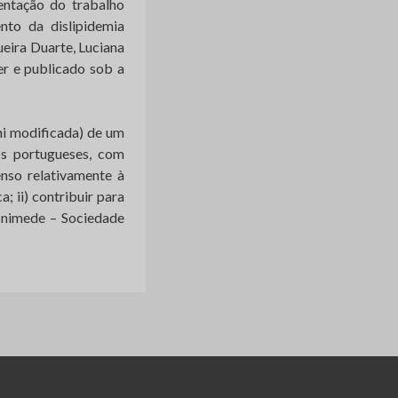
entação do trabalho
nto da dislipidemia
ueira Duarte, Luciana
er e publicado sob a
hi modificada) de um
tos portugueses, com
enso relativamente à
; ii) contribuir para
ecnimede – Sociedade