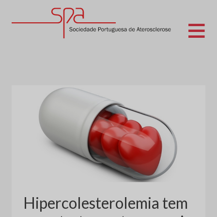
Skip
to
content
Sociedade Portuguesa de Aterosclerose
Hipercolesterolemia tem