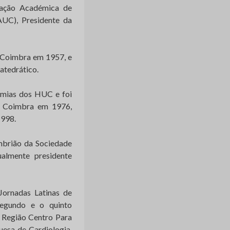
iação Académica de
UC), Presidente da
e Coimbra em 1957, e
atedrático.
demias dos HUC e foi
a Coimbra em 1976,
1998.
mbrião da Sociedade
ualmente presidente
 Jornadas Latinas de
 segundo e o quinto
 Região Centro Para
uesa de Cardiologia,