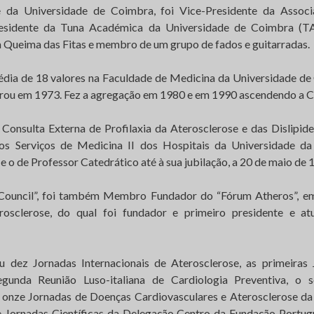
e da Universidade de Coimbra, foi Vice-Presidente da Assoc
esidente da Tuna Académica da Universidade de Coimbra (TA
 Queima das Fitas e membro de um grupo de fados e guitarradas.
dia de 18 valores na Faculdade de Medicina da Universidade d
rou em 1973. Fez a agregação em 1980 e em 1990 ascendendo a C
Consulta Externa de Profilaxia da Aterosclerose e das Dislipi
os Serviços de Medicina II dos Hospitais da Universidade d
e o de Professor Catedrático até à sua jubilação, a 20 de maio de 
ouncil”, foi também Membro Fundador do “Fórum Atheros”, e
osclerose, do qual foi fundador e primeiro presidente e at
u dez Jornadas Internacionais de Aterosclerose, as primeiras
egunda Reunião Luso-italiana de Cardiologia Preventiva, o
 onze Jornadas de Doenças Cardiovasculares e Aterosclerose da
te Jornadas Científicas da Delegação Centro da Fundação Portug