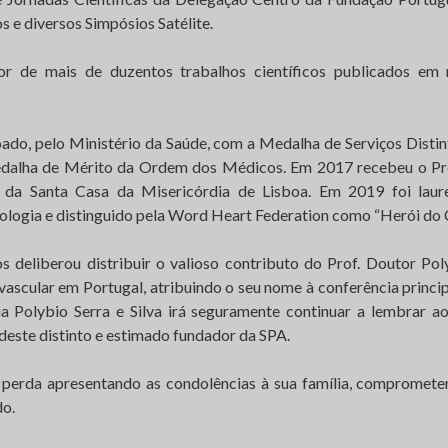
s e diversos Simpósios Satélite.
or de mais de duzentos trabalhos científicos publicados em r
ado, pelo Ministério da Saúde, com a Medalha de Serviços Distin
dalha de Mérito da Ordem dos Médicos. Em 2017 recebeu o P
, da Santa Casa da Misericórdia de Lisboa. Em 2019 foi lau
ologia e distinguido pela Word Heart Federation como “Herói do 
s deliberou distribuir o valioso contributo do Prof. Doutor Poly
ascular em Portugal, atribuindo o seu nome à conferência princi
a Polybio Serra e Silva irá seguramente continuar a lembrar a
 deste distinto e estimado fundador da SPA.
perda apresentando as condolências à sua família, compromete
do.