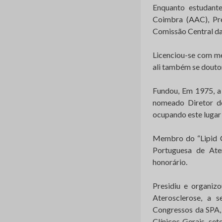
Enquanto estudant
Coimbra (AAC), Pr
Comissão Central da
Licenciou-se com mé
ali também se douto
Fundou, Em 1975, a 
nomeado Diretor d
ocupando este lugar 
Membro do “Lipid C
Portuguesa de Ater
honorário.
Presidiu e organizo
Aterosclerose, a s
Congressos da SPA,
Clínicos Gerais, se