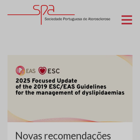
Skip
to
content
Sociedade Portuguesa de Aterosclerose
Novas recomendações