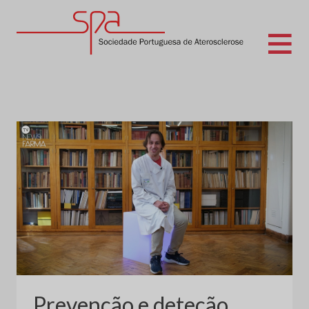
Skip
to
content
Sociedade Portuguesa de Aterosclerose
Prevenção e deteção