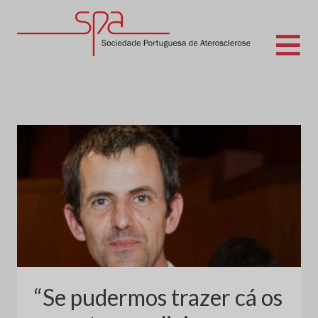
Skip
to
content
Sociedade Portuguesa de Aterosclerose
“Se pudermos trazer cá os