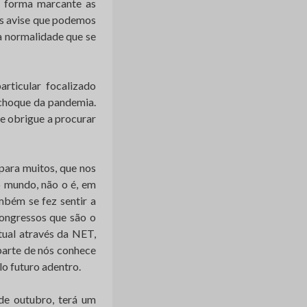
 forma marcante as
nos avise que podemos
 a normalidade que se
rticular focalizado
 choque da pandemia.
se obrigue a procurar
para muitos, que nos
o mundo, não o é, em
mbém se fez sentir a
congressos que são o
tual através da NET,
parte de nós conhece
o futuro adentro.
de outubro, terá um