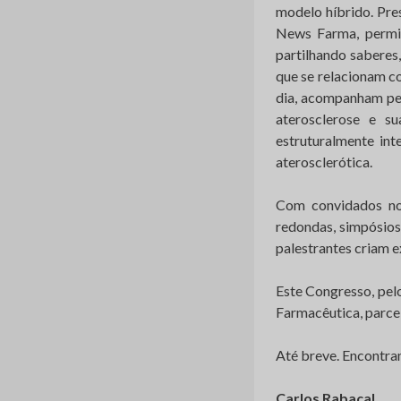
modelo híbrido. Pres
News Farma, permit
partilhando saberes
que se relacionam co
dia, acompanham pes
aterosclerose e s
estruturalmente int
aterosclerótica.
Com convidados nos
redondas, simpósios
palestrantes criam e
Este Congresso, pel
Farmacêutica, parcei
Até breve. Encontra
Carlos Rabaçal