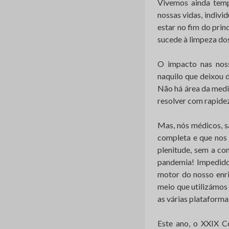
Vivemos ainda tem
nossas vidas, indivi
estar no fim do prin
sucede à limpeza dos
O impacto nas noss
naquilo que deixou 
Não há área da medic
resolver com rapide
Mas, nós médicos, s
completa e que nos 
plenitude, sem a con
pandemia! Impedidos
motor do nosso enri
meio que utilizámos 
as várias plataforma
Este ano, o XXIX C