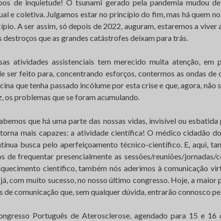
pos de inquietude! O tsunami gerado pela pandemia mudou de
dual e coletiva. Julgamos estar no princípio do fim, mas há quem 
cípio. A ser assim, só depois de 2022, auguram, estaremos a viver
 destroços que as grandes catástrofes deixam para trás.
as atividades assistenciais tem merecido muita atenção, em pa
de ser feito para, concentrando esforços, contermos as ondas de
ina que tenha passado incólume por esta crise e que, agora, não 
z, os problemas que se foram acumulando.
abemos que há uma parte das nossas vidas, invisível ou esbatida 
torna mais capazes: a atividade científica! O médico cidadão d
tínua busca pelo aperfeiçoamento técnico-científico. E, aqui, ta
 de frequentar presencialmente as sessões/reuniões/jornadas/
quecimento científico, também nós aderimos à comunicação vir
já, com muito sucesso, no nosso último congresso. Hoje, a maior 
s de comunicação que, sem qualquer dúvida, entrarão connosco pel
ongresso Português de Aterosclerose, agendado para 15 e 16 