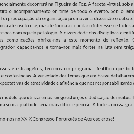
encialmente decorrerá na Figueira da Foz. A faceta virtual, sob 
irá o acompanhamento on time de todo o evento. Sob o lema
, foi preocupação da organização promover a discussão e debat
m a aterosclerose, mas de forma a concitar o interesse de todos a
soas com aquela patologia. A diversidade das disciplinas científ
uas complicações obriga-nos a este momento de reflexão. O
egrador, capacita-nos e torna-nos mais fortes na luta sem tré
sos e estrangeiros, teremos um programa científico que inclu
 e conferências. A variedade dos temas que em breve detalharem
xpectativas de atratividade e afluência que nos responsabilizarão
o modelo que utilizaremos, exige esforços e dedicação de muitos.
ra sem a qual tudo seria mais difícil e penoso. A todos a nossa grat
mo-nos no XXIX Congresso Português de Aterosclerose!