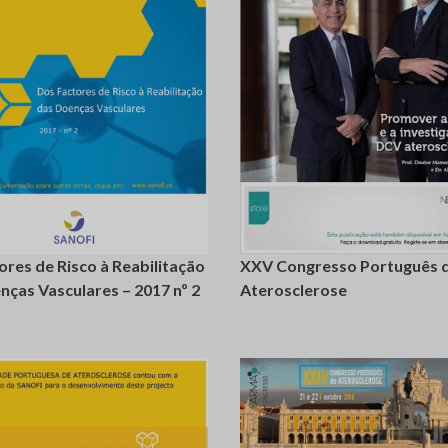
login
registe-
login
re
se
ores de Risco à Reabilitação
XXV Congresso Português 
nças Vasculares – 2017 nº 2
Aterosclerose