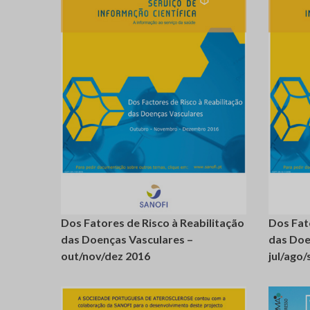
login
registe-
se
se
Dos Fatores de Risco à Reabilitação
Dos Fat
das Doenças Vasculares –
das Doe
out/nov/dez 2016
jul/ago/