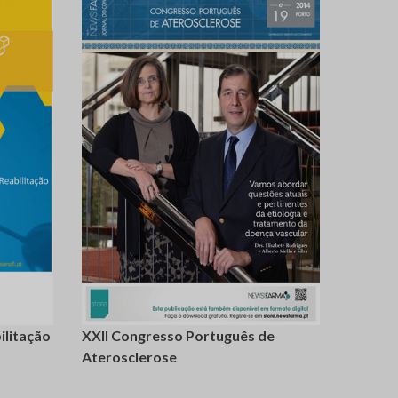
giste-
login
registe-
se
ilitação
XXII Congresso Português de
Aterosclerose