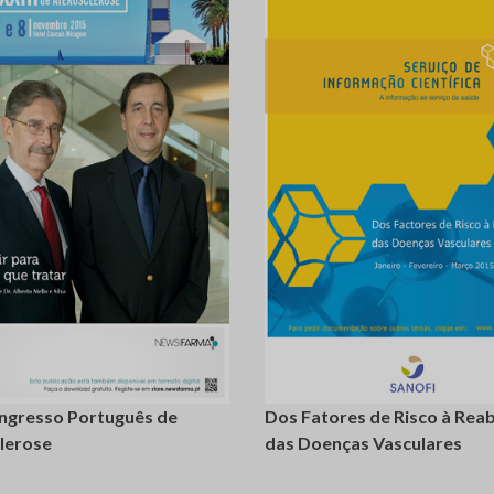
login
registe-
login
re
se
ongresso Português de
Dos Fatores de Risco à Reab
lerose
das Doenças Vasculares