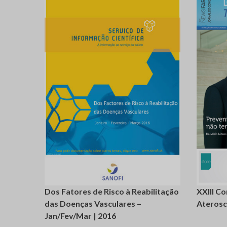
login
registe-
se
se
Dos Fatores de Risco à Reabilitação
XXIII C
das Doenças Vasculares –
Aterosc
Jan/Fev/Mar | 2016