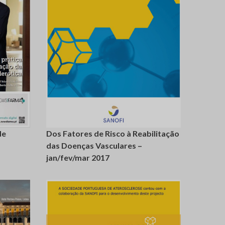
giste-
login
registe-
se
de
Dos Fatores de Risco à Reabilitação
das Doenças Vasculares –
jan/fev/mar 2017