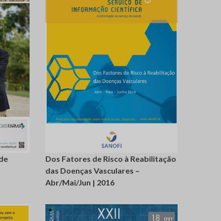
giste-
login
registe-
se
de
Dos Fatores de Risco à Reabilitação
das Doenças Vasculares –
Abr/Mai/Jun | 2016