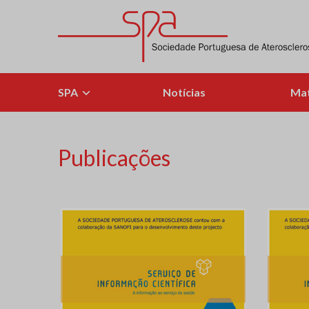
Skip
to
content
Sociedade Portuguesa de Aterosclerose
SPA
Notícias
Mat
Publicações