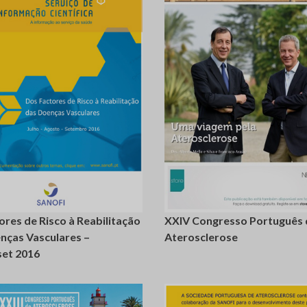
login
registe-
login
re
se
ores de Risco à Reabilitação
XXIV Congresso Português 
nças Vasculares –
Aterosclerose
set 2016