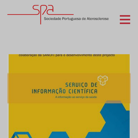
Skip
to
content
Sociedade Portuguesa de Aterosclerose