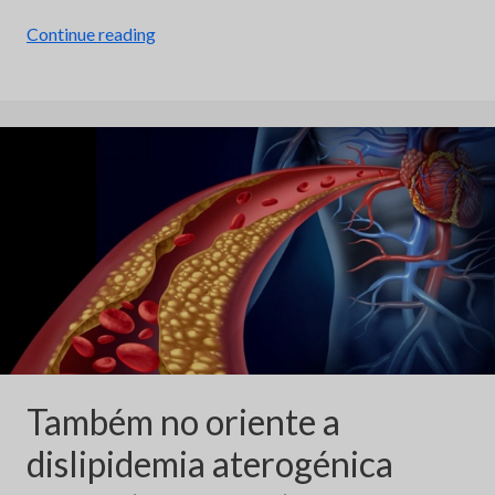
“Consenso
Continue reading
de
dislipidemia
aterogénica
em
Portugal
(CODAP)”
Também no oriente a
dislipidemia aterogénica