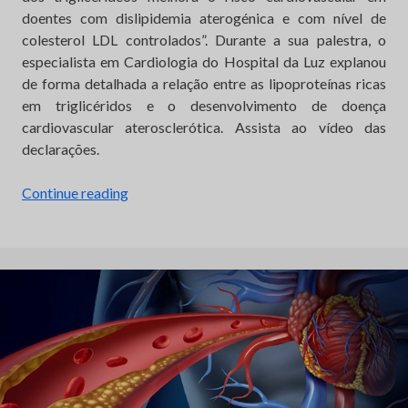
doentes com dislipidemia aterogénica e com nível de
colesterol LDL controlados”. Durante a sua palestra, o
especialista em Cardiologia do Hospital da Luz explanou
de forma detalhada a relação entre as lipoproteínas ricas
em triglicéridos e o desenvolvimento de doença
cardiovascular aterosclerótica. Assista ao vídeo das
declarações.
“Triglicéridos
Continue reading
e
risco
CV
em
doentes
com
dislipidemia
aterogénica”