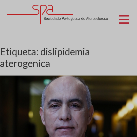
Skip
to
content
Sociedade Portuguesa de Aterosclerose
Etiqueta:
dislipidemia
aterogenica