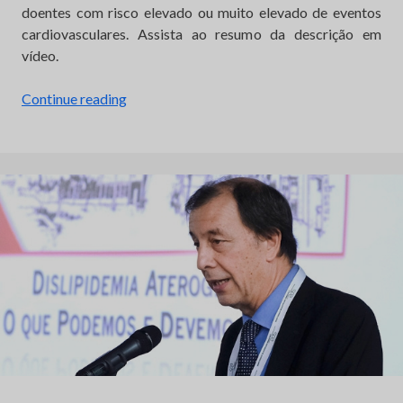
doentes com risco elevado ou muito elevado de eventos
cardiovasculares. Assista ao resumo da descrição em
vídeo.
“Algoritmo
Continue reading
de
tratamento
para
a
dislipidemia
aterogénica”