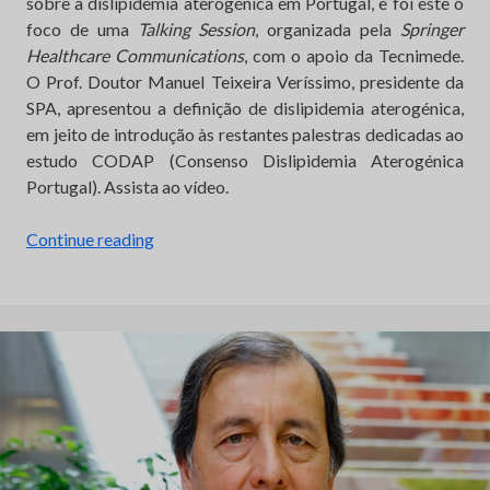
sobre a dislipidemia aterogénica em Portugal, e foi este o
foco de uma
Talking Session
, organizada pela
Springer
Healthcare Communications
, com o apoio da Tecnimede.
O Prof. Doutor Manuel Teixeira Veríssimo, presidente da
SPA, apresentou a definição de dislipidemia aterogénica,
em jeito de introdução às restantes palestras dedicadas ao
estudo CODAP (Consenso Dislipidemia Aterogénica
Portugal). Assista ao vídeo.
“Dislipidemia
Continue reading
aterogénica:
definição
e
impacto
no
risco
residual
de
eventos