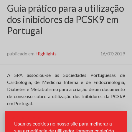
Guia prático para a utilização
dos inibidores da PCSK9 em
Portugal
publicado em
Highlights
16/07/2019
A SPA associou-se às Sociedades Portuguesas de
Cardiologia, de Medicina Interna e de Endocrinologia,
Diabetes e Metabolismo para a criação de um documento
de consenso sobre a utilização dos inibidores da PCSk9
em Portugal.
“Guia
Continue reading
Usamos cookies no nosso site para melhorar a
prático
sua experiência de utilizador, fornecer conteúdo
para