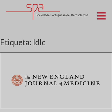
Skip
to
content
Sociedade Portuguesa de Aterosclerose
Etiqueta:
ldlc