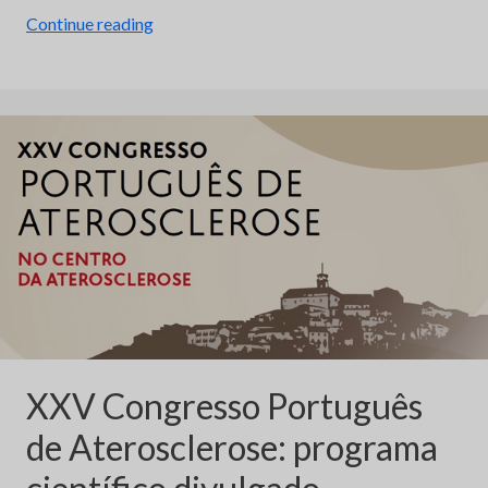
“Prof.
Continue reading
Doutor
Manuel
Teixeira
Veríssimo
entrevistado
pela
News
Farma”
XXV Congresso Português
de Aterosclerose: programa