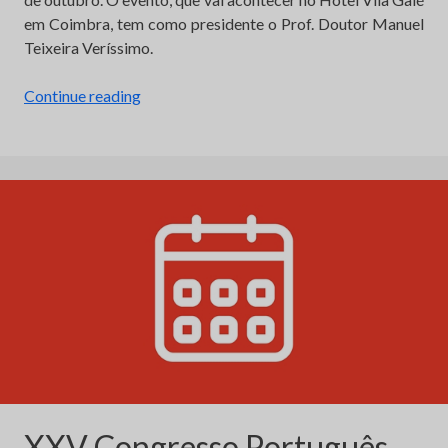
em Coimbra, tem como presidente o Prof. Doutor Manuel
Teixeira Veríssimo.
“XXV
Continue reading
Congresso
Português
de
Aterosclerose:
no
centro
da
Aterosclerose”
XXV Congresso Português