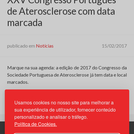
de Aterosclerose com data
marcada
publicado em
Notícias
15/02/2017
Marque na sua agenda: a edição de 2017 do Congresso da
Sociedade Portuguesa de Aterosclerose já tem data e local
marcados.
“XXV
Continue reading
Usamos cookies no nosso site para melhorar a
Congresso
sua experiência de utilizador, fornecer conteúdo
Português
personalizado e analisar o tráfego.
de
Política de Cookies.
Aterosclerose
com