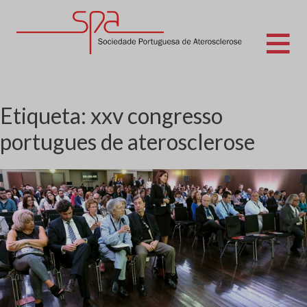
Skip
to
content
Sociedade Portuguesa de Aterosclerose
Etiqueta:
xxv congresso
portugues de aterosclerose