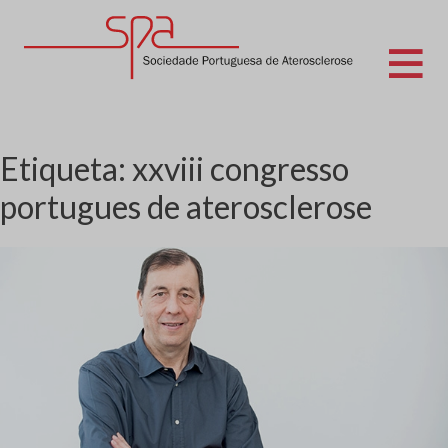
Skip
to
content
Sociedade Portuguesa de Aterosclerose
Etiqueta:
xxviii congresso
portugues de aterosclerose