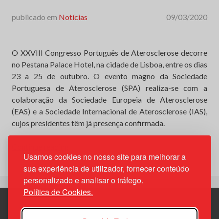
publicado em
Notícias
09/03/2020
O XXVIII Congresso Português de Aterosclerose decorre
no Pestana Palace Hotel, na cidade de Lisboa, entre os dias
23 a 25 de outubro. O evento magno da Sociedade
Portuguesa de Aterosclerose (SPA) realiza-se com a
colaboração da Sociedade Europeia de Aterosclerose
(EAS) e a Sociedade Internacional de Aterosclerose (IAS),
cujos presidentes têm já presença confirmada.
“Marque
Continue reading
Usamos cookies no nosso site para melhorar a
na
sua experiência de utilizador, fornecer conteúdo
agenda:
personalizado e analisar o tráfego.
XXVIII
Política de Cookies.
Congresso
Português
de