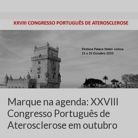
Congresso
Português
de
Aterosclerose
–
Pontos
de
viragem
na
rota
do
tratamento”
Marque na agenda: XXVIII
Congresso Português de
Aterosclerose em outubro